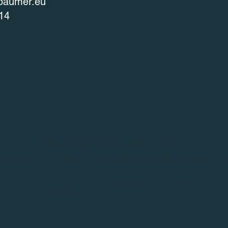
baumer.eu
14
Dott. Mag. Michael Nussbaumer
ontagna, Via Villa 8 ·
info@michaelnussbaumer.eu
· +39 
Cookie
Impressum
Datenschutz
s