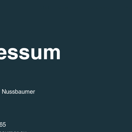
Start
Coaching
Supervisione
Mod
essum
el Nussbaumer
065