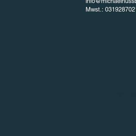
info@michaelnuss
Mwst.: 031928702
I - 39040 M