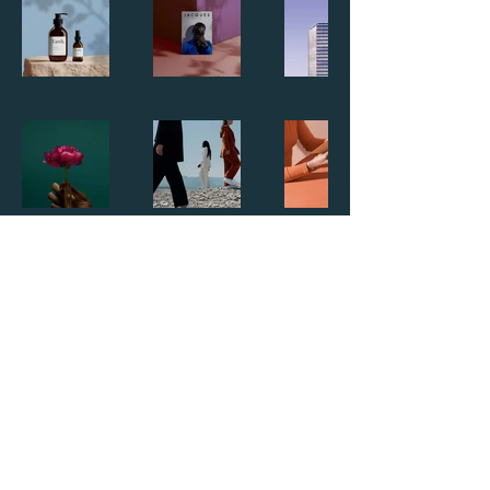
Kontakt
Dott. Mag. Michael Nussbaumer
I - 39040 Montan - Villnerstr. 8
info@michaelnussbaumer.eu
+39 3200655065
Cookies
Impressum
Datenschutz